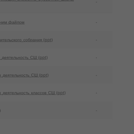
-
дним файлом
-
ительского_собрания (ppt)
-
_деятельность_СШ (ppt)
-
_деятельность_СШ (ppt)
-
_деятельность_классов_СШ (ppt)
-
)
-