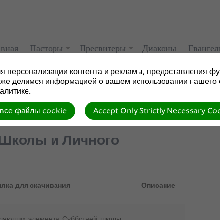
авная
Пасторы
Пресвитеры
Диаконы
Евангел
я персонализации контента и рекламы, предоставления фу
кже делимся информацией о вашем использовании нашего 
алитике.
 все файлы cookie
Accept Only Strictly Necessary Co
 Школы и Личного
лка для скачивания
Описание
вляющих_элемента_Субботней_школы