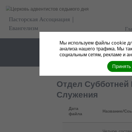
Пасторская Ассоциация |
Евангелизм
Гл
Мы используем файлы cookie дл
анализа нашего трафика. Мы та
социальным сетям, рекламе и ан
Принять
Отдел Субботней
Служения
Дата
Название/Ссы
файла
Четыре_соста