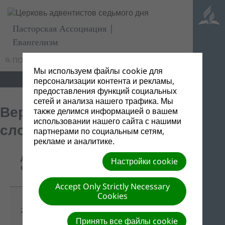
Пасторская Ассоциация |
Евангелизм
ПОИСК
МЕНЮ
Мы используем файлы cookie для
персонализации контента и рекламы,
предоставления функций социальных
сетей и анализа нашего трафика. Мы
Верность пророческому
также делимся информацией о вашем
использовании нашего сайта с нашими
слову
партнерами по социальным сетям,
рекламе и аналитике.
Название/
Дата
Настройки cookie
Ссылка для
Описание
файла
скачивания
Accept Only Strictly Necessary
Cookies
Верность
21/03/2022
пророческому
-
слову.pptx
Принять все файлы cookie