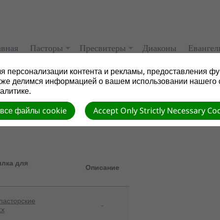
авная
Пасторы
Пресвитеры
Диаконы
Евангел
я персонализации контента и рекламы, предоставления фу
кже делимся информацией о вашем использовании нашего 
алитике.
 все файлы cookie
Accept Only Strictly Necessary Co
лка для
Описание
 пасторские
-
tx