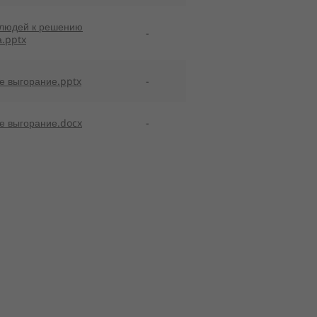
 людей к решению
-
а.pptx
 выгорание.pptx
-
е выгорание.docx
-