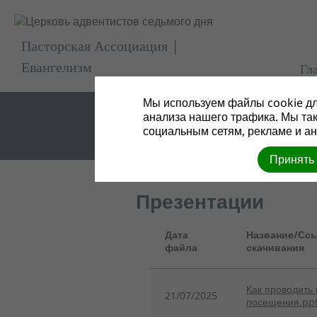
Пасторская Ассоциация |
Евангелизм
Гл
Мы используем файлы cookie дл
анализа нашего трафика. Мы та
социальным сетям, рекламе и ан
Принять
Презентации
Дата
Название/Ссы
файла
скачивания
Как проводить
21/07/2025
посещения.pp