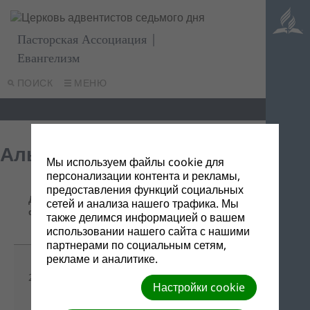
Пасторская Ассоциация |
Евангелизм
ПОИСК
МЕНЮ
Альфа и Омега
Мы используем файлы cookie для
персонализации контента и рекламы,
Название/
предоставления функций социальных
Дата
Ссылка
сетей и анализа нашего трафика. Мы
Описание
файла
для
также делимся информацией о вашем
скачивания
использовании нашего сайта с нашими
партнерами по социальным сетям,
рекламе и аналитике.
Альфа и
28/01/2020
Омега №3-
-
Настройки cookie
2019